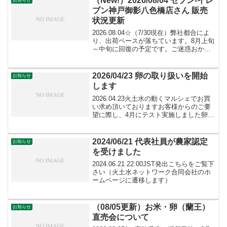
（New!）2026/08/04 セブン-イレ
お知らせ
ブン神戸御影八色橋店さん 販売
状況更新
2026.08.04☆（7/30現在）弊社都合によ
り、出荷ペースが落ちています。8月上旬
～中旬に回復の予定です。ご迷惑おかけ
します。 セブン-イレブン神戸御影八色橋
東店さんの販売状況を更新しました！詳
細はこちら
2026/04/23 卵の取り扱いを開始
お知らせ
します
2026.04.23火土水の動くマルシェでお買
い求め頂いておりますお客様からのご要
望に際し、4月にテスト実施しました卵の
販売を、5月から正式に開始いたします。
マルシェ先のご要望によってお取り扱い
不可であること、暑い時期における卵の
2024/06/21 代表社員が農家認定
お知らせ
品質管理上...
を受けました
2024.06.21 22:00JST発出こちらをご覧下
さい（火土水ネットワーク合同会社のホ
ームページに遷移します）
（08/05更新）お米・卵（蘭王）
お知らせ
直売会について