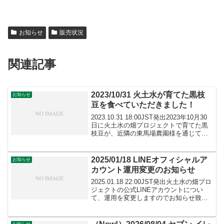
お知らせ
販売状況
関連記事
2023/10/31 火土水が育てた黒枝
お知らせ
豆を食べていただきました！
2023.10.31 18:00JST発出2023年10月30
日に火土水の畑プロジェクトで育てた黒
枝豆が、近隣の東馬場農園様を通じて、
素晴らしいシェフさんに調理頂き、海外
のお客様に食べていただきました。東馬
場農園さんのサイトはこちらその時の...
2025/01/18 LINEオフィシャルア
お知らせ
カウント運用変更のお知らせ
2025.01.18 22:00JST発出火土水の畑プロ
ジェクトの公式LINEアカウントについ
て、運用を変更しますのでお知らせ致し
ます。LINEオフィシャルアカウントはこ
こをクリック！（今まで）セブン-イレブ
ン神戸御影八色橋東店さんでの販売...