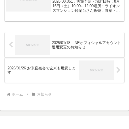
2026.08.051．実施予定・場所日時：8月
15日（土）10:00～12:00場所：ライオン
ズマンション鈴蘭台さん販売：野菜・果
物・卵（蘭王・大分県）・赤卵 ※
蘭王のみ数量限定でバラ売りもしていま
す 2．今後の予定セブン-イレブ...
2025/01/18 LINEオフィシャルアカウント
運用変更のお知らせ
2026/01/26 お米直売会で玄米も用意しま
す
ホーム
お知らせ